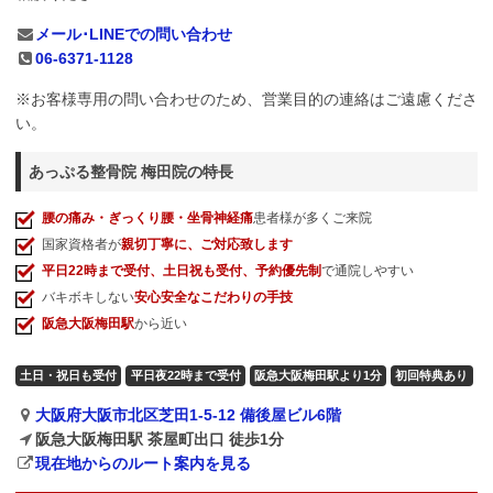
メール･LINEでの問い合わせ
06-6371-1128
※お客様専用の問い合わせのため、営業目的の連絡はご遠慮くださ
い。
あっぷる整骨院 梅田院の特長
腰の痛み・ぎっくり腰・坐骨神経痛
患者様が多くご来院
国家資格者が
親切丁寧に、ご対応致します
平日22時まで受付、土日祝も受付、予約優先制
で通院しやすい
バキボキしない
安心安全なこだわりの手技
阪急大阪梅田駅
から近い
土日・祝日も受付
平日夜22時まで受付
阪急大阪梅田駅より1分
初回特典あり
大阪府大阪市北区芝田1-5-12 備後屋ビル6階
阪急大阪梅田駅 茶屋町出口 徒歩1分
現在地からのルート案内を見る