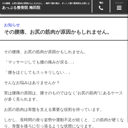
電話
メニュー
その腰痛、お尻の筋肉が原因かもしれません。 - 梅田で腰の痛み ぎっくり腰で整骨院をお探しな
メール･LINE予約
06-6371-1128
ら
あっぷる整骨院 梅田院
お知らせ
その腰痛、お尻の筋肉が原因かもしれません。
その腰痛、お尻の筋肉が原因かもしれません。
「マッサージしても腰の痛みが戻る…」
「腰をほぐしてもスッキリしない…」
そんなお悩みはありませんか？
実は腰痛の原因は、腰そのものではなく“お尻の筋肉”にあるケース
が多く見られます。
お尻の筋肉は骨盤を支える重要な役割を持っています。
しかし、長時間の座り姿勢や運動不足が続くと、この筋肉が硬くな
り、骨盤を後ろに引っ張るような状態になります。