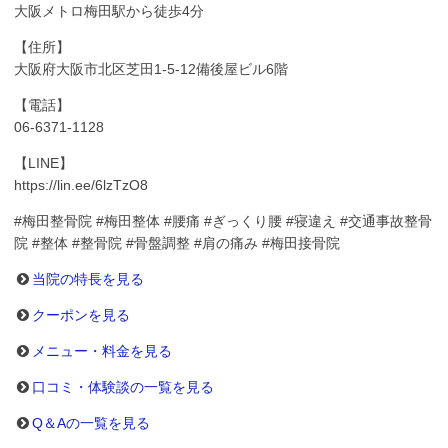
大阪メトロ梅田駅から徒歩4分
【住所】
大阪府大阪市北区芝田1-5-12備後屋ビル6階
【電話】
06-6371-1128
【LINE】
https://lin.ee/6lzTzO8
#梅田整骨院 #梅田整体 #腰痛 #ぎっくり腰 #寝違え #交通事故整骨
院 #整体 #整骨院 #骨盤調整 #肩の痛み #梅田接骨院
当院の特長を見る
クーポンを見る
メニュー・料金を見る
口コミ・体験談の一覧を見る
Q＆Aの一覧を見る