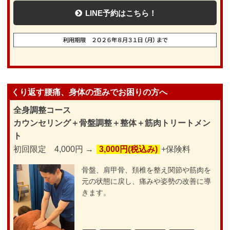
LINE予約はこちら！
くり返す腰痛、身体の歪みでお困りの方へ
全身調整コース
カウンセリング＋骨盤調整＋整体＋筋肉トリートメン
ト
初回限定 4,000円 →
3,000円(税込み)
+保険料
骨盤、肩甲骨、頚椎を整え関節や筋肉を
元の状態に戻し、痛みや姿勢の改善に導
きます。