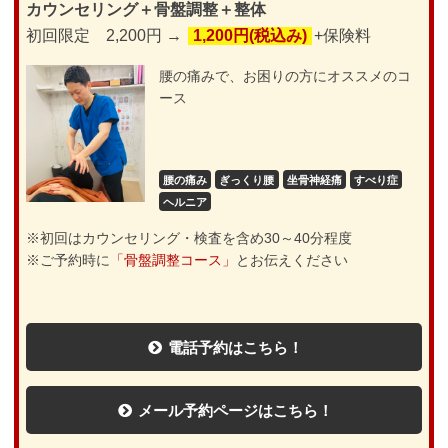
カウンセリング＋骨盤調整＋整体
初回限定 2,200円 →
1,200円(税込み)
+保険料
腰の痛みで、お困りの方にオススメのコ
ース
腰の痛み
ぎっくり腰
坐骨神経痛
すべり症
ヘルニア
※初回はカウンセリング・検査を含め30～40分程度
※ご予約時に
「骨盤調整コース」
とお伝えください
電話予約はこちら！
メール予約ページはこちら！