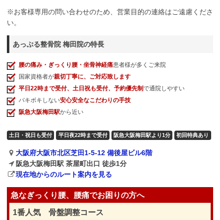
※お客様専用の問い合わせのため、営業目的の連絡はご遠慮くださ
い。
あっぷる整骨院 梅田院の特長
腰の痛み・ぎっくり腰・坐骨神経痛
患者様が多くご来院
国家資格者が
親切丁寧に、ご対応致します
平日22時まで受付、土日祝も受付、予約優先制
で通院しやすい
バキボキしない
安心安全なこだわりの手技
阪急大阪梅田駅
から近い
土日・祝日も受付
平日夜22時まで受付
阪急大阪梅田駅より1分
初回特典あり
大阪府大阪市北区芝田1-5-12 備後屋ビル6階
阪急大阪梅田駅 茶屋町出口 徒歩1分
現在地からのルート案内を見る
急なぎっくり腰、腰痛でお困りの方へ
1番人気 骨盤調整コース