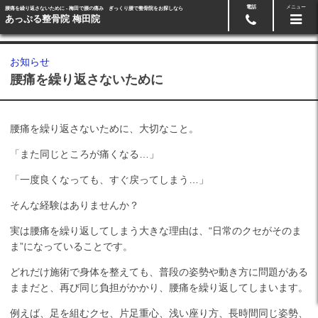
電話
メニュー
腰痛を繰り返さないために - 梅田で腰の痛み ぎっくり腰で整骨院をお探しなら
メール･LINE予約
06-6371-1128
あっぷる整骨院 梅田院
お知らせ
腰痛を繰り返さないために
腰痛を繰り返さないために、大切なこと。
「また同じところが痛くなる…」
「一度良くなっても、すぐ戻ってしまう…」
そんな経験はありませんか？
実は腰痛を繰り返してしまう大きな理由は、“日常のクセがそのま
ま”になっていることです。
どれだけ施術で身体を整えても、普段の姿勢や動き方に問題がある
ままだと、再び同じ負担がかかり、腰痛を繰り返してしまいます。
例えば、足を組むクセ、片足重心、浅い座り方、長時間同じ姿勢、