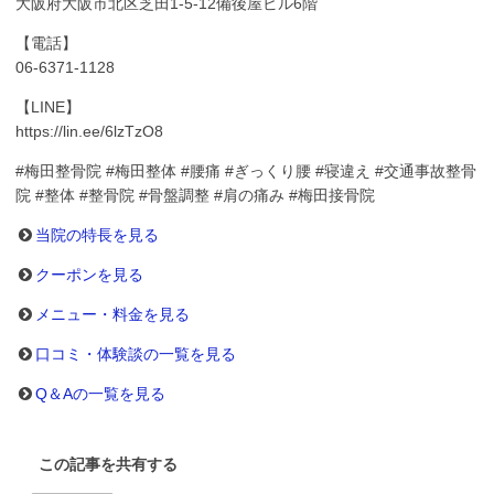
大阪府大阪市北区芝田1-5-12備後屋ビル6階
【電話】
06-6371-1128
【LINE】
https://lin.ee/6lzTzO8
#梅田整骨院 #梅田整体 #腰痛 #ぎっくり腰 #寝違え #交通事故整骨
院 #整体 #整骨院 #骨盤調整 #肩の痛み #梅田接骨院
当院の特長を見る
クーポンを見る
メニュー・料金を見る
口コミ・体験談の一覧を見る
Q＆Aの一覧を見る
この記事を共有する