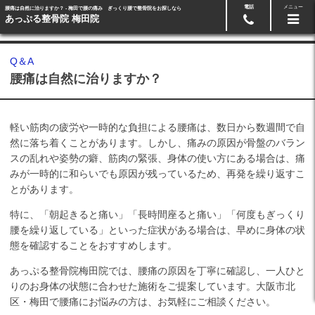
電話
メニュー
腰痛は自然に治りますか？ - 梅田で腰の痛み ぎっくり腰で整骨院をお探しなら
メール･LINE予約
06-6371-1128
あっぷる整骨院 梅田院
Q＆A
腰痛は自然に治りますか？
軽い筋肉の疲労や一時的な負担による腰痛は、数日から数週間で自
然に落ち着くことがあります。しかし、痛みの原因が骨盤のバラン
スの乱れや姿勢の癖、筋肉の緊張、身体の使い方にある場合は、痛
みが一時的に和らいでも原因が残っているため、再発を繰り返すこ
とがあります。
特に、「朝起きると痛い」「長時間座ると痛い」「何度もぎっくり
腰を繰り返している」といった症状がある場合は、早めに身体の状
態を確認することをおすすめします。
あっぷる整骨院梅田院では、腰痛の原因を丁寧に確認し、一人ひと
りのお身体の状態に合わせた施術をご提案しています。大阪市北
区・梅田で腰痛にお悩みの方は、お気軽にご相談ください。