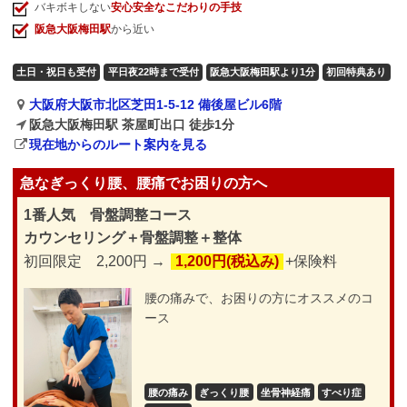
バキボキしない
安心安全なこだわりの手技
阪急大阪梅田駅
から近い
土日・祝日も受付
平日夜22時まで受付
阪急大阪梅田駅より1分
初回特典あり
大阪府大阪市北区芝田1-5-12 備後屋ビル6階
阪急大阪梅田駅 茶屋町出口 徒歩1分
現在地からのルート案内を見る
急なぎっくり腰、腰痛でお困りの方へ
1番人気 骨盤調整コース
カウンセリング＋骨盤調整＋整体
初回限定 2,200円 →
1,200円(税込み)
+保険料
腰の痛みで、お困りの方にオススメのコ
ース
腰の痛み
ぎっくり腰
坐骨神経痛
すべり症