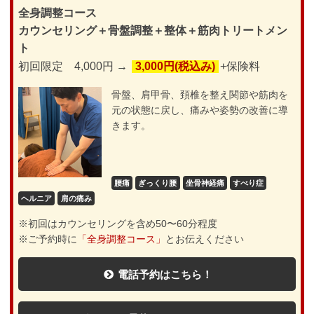
全身調整コース
カウンセリング＋骨盤調整＋整体＋筋肉トリートメン
ト
初回限定 4,000円 →
3,000円(税込み)
+保険料
骨盤、肩甲骨、頚椎を整え関節や筋肉を
元の状態に戻し、痛みや姿勢の改善に導
きます。
腰痛
ぎっくり腰
坐骨神経痛
すべり症
ヘルニア
肩の痛み
※初回はカウンセリングを含め50〜60分程度
※ご予約時に
「全身調整コース」
とお伝えください
電話予約はこちら！